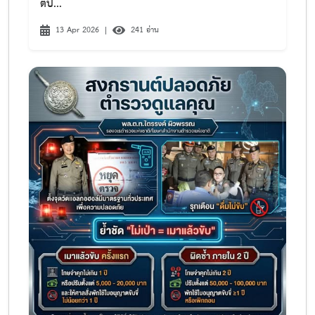
ติป...
13 Apr 2026
|
241 อ่าน