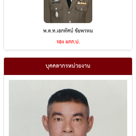
พ.ต.ท.เอกทัศน์ ชัยพรหม
รอง ผกก.ป.
บุคคลากรหน่วยงาน