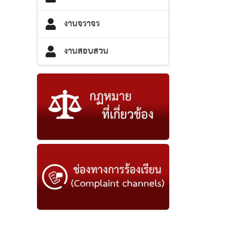
งานจราจร
งานสอบสวน